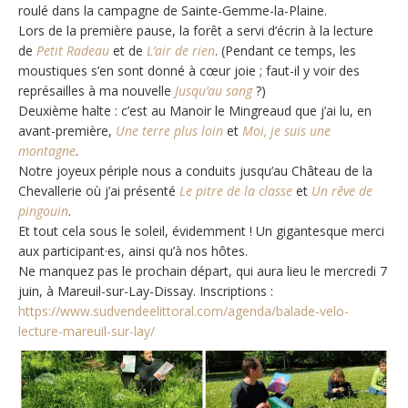
roulé dans la campagne de Sainte-Gemme-la-Plaine.
Lors de la première pause, la forêt a servi d’écrin à la lecture
de
Petit Radeau
et de
L’air de rien
. (Pendant ce temps, les
moustiques s’en sont donné à cœur joie ; faut-il y voir des
représailles à ma nouvelle
Jusqu’au sang
?)
Deuxième halte : c’est au Manoir le Mingreaud que j’ai lu, en
avant-première,
Une terre plus loin
et
Moi, je suis une
montagne
.
Notre joyeux périple nous a conduits jusqu’au Château de la
Chevallerie où j’ai présenté
Le pitre de la classe
et
Un rêve de
pingouin
.
Et tout cela sous le soleil, évidemment ! Un gigantesque merci
aux participant·es, ainsi qu’à nos hôtes.
Ne manquez pas le prochain départ, qui aura lieu le mercredi 7
juin, à Mareuil-sur-Lay-Dissay. Inscriptions :
https://www.sudvendeelittoral.com/agenda/balade-velo-
lecture-mareuil-sur-lay/