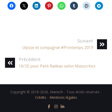
Suivant
Ulysse et compagnie #Printemps 2019
Précédent
16/20 pour Petit Radeau selon Masscritics
Copyright © 2018-2026, Manech - Tous droits réservés -
Crédits
-
Mentions légales