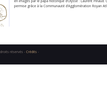
en images par le papa historique d’Ulysse : Laurent Pinaud. 
permise grâce à la Communauté d’Agglomération Royan Atla
ans……
roits réservés -
Crédits
-