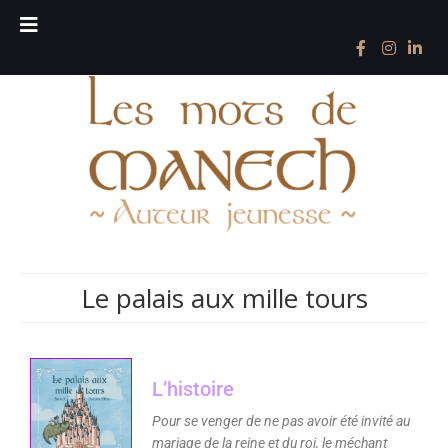
Le palais aux mille tours
L’histoire
Pour se venger de ne pas avoir été invité au
mariage de la reine et du roi, le méchant