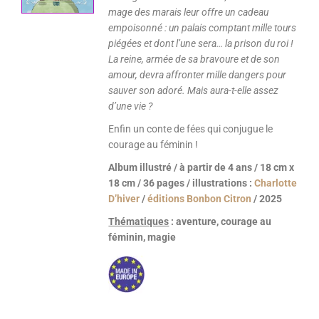
mage des marais leur offre un cadeau
empoisonné : un palais comptant mille tours
piégées et dont l’une sera… la prison du roi !
La reine, armée de sa bravoure et de son
amour, devra affronter mille dan­gers pour
sauver son adoré. Mais aura-t-elle assez
d
’
une vie ?
Enfin un conte de fées qui conjugue le
courage au féminin !
Album illustré / à partir de 4 ans / 18 cm x
18 cm / 36 pages / illustrations :
Charlotte
D’hiver
/
éditions Bonbon Citron
/ 2025
Thématiques
: aventure, courage au
féminin, magie